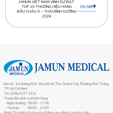
JAMUN VIỆT NAM VINH DỰ ĐẠT
TOP 10 THƯƠNG HIỆU HÀNG
Chi tiết
ĐẦU CHÂU Á – THÁI BÌNH DƯƠNG
2026
Địa chỉ : 62 đường N3A, Khu Đô thị The Global City, Phường Bình Trưng,
TP. Hồ Chí Minh
Tel: (028) 6277 1231
Trung tâm dịch vụ khách hàng:
- Ngày thường : 08:00 ~ 17:00
- Thứ bảy: 08:00 ~ 13:00
(Nghỉ Chủ nhật và các ngày lễ theo quy định của pháp luật)