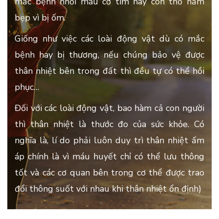
mắc bệnh nhồi máu cơ tim hay con thỏ nằm
bẹp vì bị ốm.
Giống như việc các loài động vật dù có mắc
bệnh hay bị thương, nếu chúng bảo vệ được
thân nhiệt bên trong đất thì đều tự
có thể
hồi
phục…
Đối với các loài động vật, bao hàm cả con người
thì thân nhiệt là thước đo của sức khỏe. Có
nghĩa là, lí do phải luôn duy trì thân nhiệt ấm
áp chính là vì
máu
huyết
chỉ
có thể lưu thông
tốt và các cơ quan bên trong cơ thể được trao
đổi thông suốt với nhau
khi thân nhiệt ổn định
)