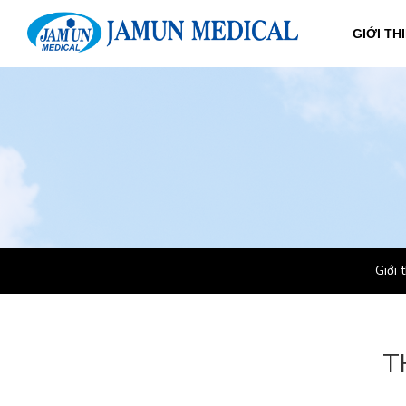
GIỚI TH
Giới 
T