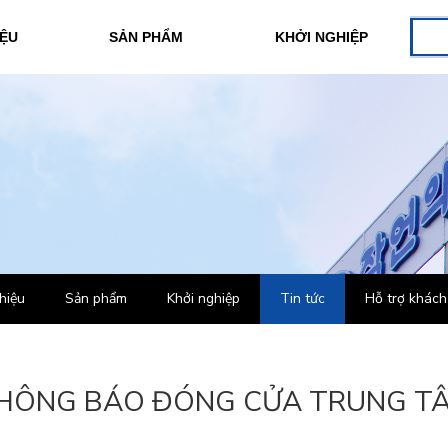
IỆU
SẢN PHẨM
KHỞI NGHIỆP
thiệu
Sản phẩm
Khởi nghiệp
Tin tức
Hỗ trợ khách
HÔNG BÁO ĐÓNG CỬA TRUNG T