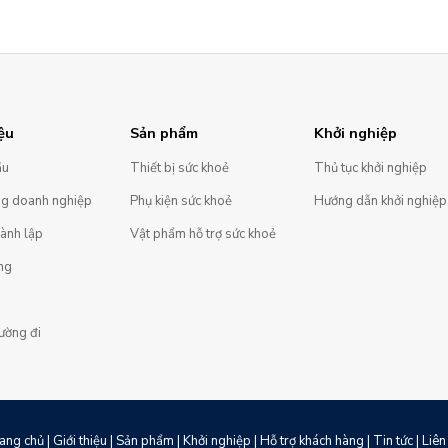
ệu
Sản phẩm
Khởi nghiệp
ầu
Thiết bị sức khoẻ
Thủ tục khởi nghiệp
ng doanh nghiệp
Phụ kiện sức khoẻ
Hướng dẫn khởi nghiệp
hành lập
Vật phẩm hỗ trợ sức khoẻ
ng
ường đi
ang chủ
|
Giới thiệu
|
Sản phẩm
|
Khởi nghiệp
|
Hỗ trợ khách hàng
|
Tin tức
|
Liên